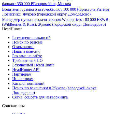
банка
от
350 000
₽
Газпромбанк, Москва
Водитель грузового автомобиля
от
100 000
₽
Бристоль Ритейл
Логистикс, Жуково (городской округ Домодедово)
Менеджер пункта выдачи заказов Wildberries
от
83 600
₽
RWB
(Wildberries & Russ), Жуково (городской округ Домодедово)
HeadHunter
Размещение вакансий
Поиск по резюме
О компании
Наши вакансии
Реклама на сайте
Требования к ПО
Безопасный HeadHunter
HeadHunter API
Партнерам
Инвесторам
Каталог компаний
Поиск по вакансиям в Жуково (городской округ
Домодедово)
Сетка: соцсеть для нетворкинга
Соискателям