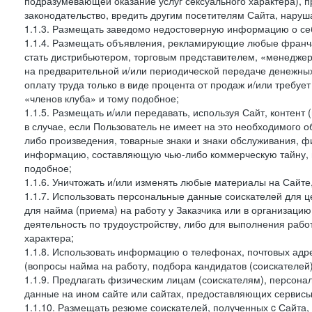
подразумевающей оказание услуг сексуального характера), 
законодательство, вредить другим посетителям Сайта, наруша
1.1.3. Размещать заведомо недостоверную информацию о себ
1.1.4. Размещать объявления, рекламирующие любые франча
стать дистрибьютером, торговым представителем, «менедже
на предварительной и/или периодической передаче денежны
оплату труда только в виде процента от продаж и/или требуе
«членов клуба» и тому подобное;
1.1.5. Размещать и/или передавать, используя Сайт, контент
в случае, если Пользователь не имеет на это необходимого 
либо произведения, товарные знаки и знаки обслуживания,
информацию, составляющую чью-либо коммерческую тайну, и
подобное;
1.1.6. Уничтожать и/или изменять любые материалы на Сайте
1.1.7. Использовать персональные данные соискателей для ц
для найма (приема) на работу у Заказчика или в организаци
деятельность по трудоустройству, либо для выполнения рабо
характера;
1.1.8. Использовать информацию о телефонах, почтовых адре
(вопросы найма на работу, подбора кандидатов (соискателей
1.1.9. Предлагать физическим лицам (соискателям), персон
данные на ином сайте или сайтах, предоставляющих сервисы 
1.1.10. Размещать резюме соискателей, полученных c Сайта,