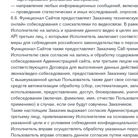
— направление любых информационных сообщений, включая
— проведение статистических и иных исследований, опросов.
6.6. Функционал Сайтов предоставляет Заказчику техническ
онлайн собеседования с соискателями по видеосвязи. В рамк
Исполнителю на запись и хранение данного видео в целях а
АPI третьих лиц, с которыми Исполнитель заключает соотве
меры для соблюдения российского законодательства о персон
Функционал Сайтов также предоставляет Заказчику Call-трекинг
Исполнителю свое согласие на запись и обработку содержани
собеседования Администрацией сайта, или третьим лицом на
соответствующего Договора для выполнения данных действий
звонка/видео-собеседования, предоставления Заказчику такой
С вышеуказанной целью Пользователь также дает свое согла
средств автоматизации обработку (сбор, систематизация, зап
использование, предоставление, доступ, блокирование, унич
собеседовании (включая, фамилию, имя, отчество Пользоват
применимо) в случае, если они будут озвучены Заказчиком.
Также настоящим Заказчик выражает согласие Администраци
третьему лицу, привлекаемому Исполнителем на основании з
указанной цели и с условием соблюдения конфиденциальнос
Исполнитель вправе осуществлять обработку указанных персо
Пользователь вправе отозвать данное согласие путем напра