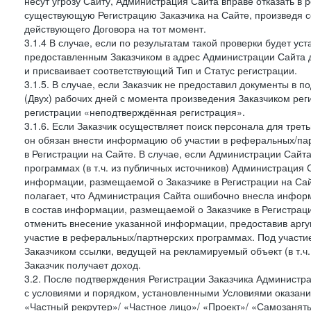
несут угрозу Сайту, Администрация Сайта вправе отказать в 
существующую Регистрацию Заказчика на Сайте, произведя с
действующего Договора на тот момент.
3.1.4 В случае, если по результатам такой проверки будет у
предоставленным Заказчиком в адрес Администрации Сайта 
и присваивает соответствующий Тип и Статус регистрации.
3.1.5. В случае, если Заказчик не предоставил документы в
(Двух) рабочих дней с момента произведения Заказчиком рег
регистрации «неподтверждённая регистрация».
3.1.6. Если Заказчик осуществляет поиск персонала для тре
он обязан внести информацию об участии в реферальных/па
в Регистрации на Сайте. В случае, если Администрации Сайта
программах (в т.ч. из публичных источников) Администрация
информации, размещаемой о Заказчике в Регистрации на Сайте
полагает, что Администрация Сайта ошибочно внесла инфор
в состав информации, размещаемой о Заказчике в Регистраци
отменить внесение указанной информации, предоставив аргу
участие в реферальных/партнерских программах. Под участ
Заказчиком ссылки, ведущей на рекламируемый объект (в т.ч
Заказчик получает доход.
3.2. После подтверждения Регистрации Заказчика Администра
с условиями и порядком, установленными Условиями оказания У
«Частный рекрутер»/ «Частное лицо»/ «Проект»/ «Самозаняты