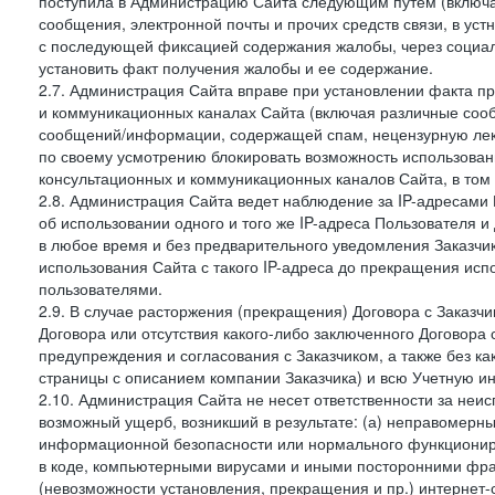
поступила в Администрацию Сайта следующим путем (включая
сообщения, электронной почты и прочих средств связи, в уст
с последующей фиксацией содержания жалобы, через социа
установить факт получения жалобы и ее содержание.
2.7. Администрация Сайта вправе при установлении факта 
и коммуникационных каналах Сайта (включая различные сооб
сообщений/информации, содержащей спам, нецензурную лекс
по своему усмотрению блокировать возможность использов
консультационных и коммуникационных каналов Сайта, в том 
2.8. Администрация Сайта ведет наблюдение за IP-адресами 
об использовании одного и того же IP-адреса Пользователя 
в любое время и без предварительного уведомления Заказчи
использования Сайта с такого IP-адреса до прекращения исп
пользователями.
2.9. В случае расторжения (прекращения) Договора с Заказч
Договора или отсутствия какого-либо заключенного Договора
предупреждения и согласования с Заказчиком, а также без к
страницы с описанием компании Заказчика) и всю Учетную и
2.10. Администрация Сайта не несет ответственности за неи
возможный ущерб, возникший в результате: (а) неправомерн
информационной безопасности или нормального функциониров
в коде, компьютерными вирусами и иными посторонними фраг
(невозможности установления, прекращения и пр.) интернет