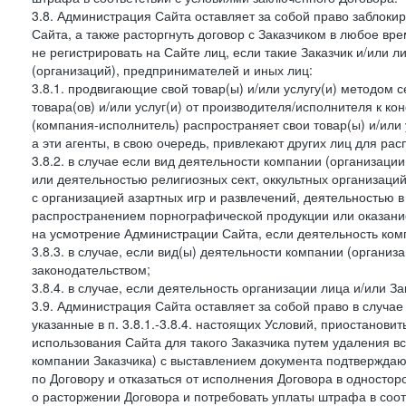
3.8. Администрация Сайта оставляет за собой право заблоки
Сайта, а также расторгнуть договор с Заказчиком в любое в
не регистрировать на Сайте лиц, если такие Заказчик и/или 
(организаций), предпринимателей и иных лиц:
3.8.1. продвигающие свой товар(ы) и/или услугу(и) методом 
товара(ов) и/или услуг(и) от производителя/исполнителя к к
(компания-исполнитель) распространяет свои товар(ы) и/или 
а эти агенты, в свою очередь, привлекают других лиц для ра
3.8.2. в случае если вид деятельности компании (организаци
или деятельностью религиозных сект, оккультных организаций
с организацией азартных игр и развлечений, деятельностью 
распространением порнографической продукции или оказанием
на усмотрение Администрации Сайта, если деятельность ком
3.8.3. в случае, если вид(ы) деятельности компании (органи
законодательством;
3.8.4. в случае, если деятельность организации лица и/или З
3.9. Администрация Сайта оставляет за собой право в случа
указанные в п. 3.8.1.-3.8.4. настоящих Условий, приостанови
использования Сайта для такого Заказчика путем удаления 
компании Заказчика) с выставлением документа подтверждаю
по Договору и отказаться от исполнения Договора в односто
о расторжении Договора и потребовать уплаты штрафа в соот