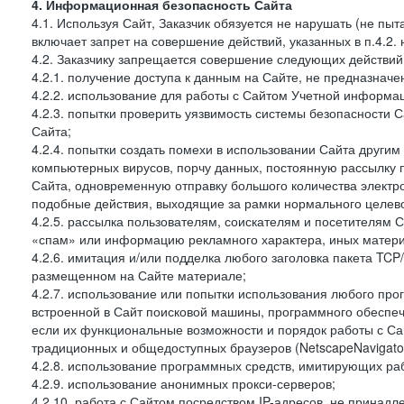
4. Информационная безопасность Сайта
4.1. Используя Сайт, Заказчик обязуется не нарушать (не пы
включает запрет на совершение действий, указанных в п.4.2.
4.2. Заказчику запрещается совершение следующих действий
4.2.1. получение доступа к данным на Сайте, не предназначе
4.2.2. использование для работы с Сайтом Учетной информа
4.2.3. попытки проверить уязвимость системы безопасности 
Сайта;
4.2.4. попытки создать помехи в использовании Сайта другим 
компьютерных вирусов, порчу данных, постоянную рассылку
Сайта, одновременную отправку большого количества электро
подобные действия, выходящие за рамки нормального целевог
4.2.5. рассылка пользователям, соискателям и посетителя
«спам» или информацию рекламного характера, иных материа
4.2.6. имитация и/или подделка любого заголовка пакета TCP
размещенном на Сайте материале;
4.2.7. использование или попытки использования любого про
встроенной в Сайт поисковой машины, программного обеспе
если их функциональные возможности и порядок работы с Са
традиционных и общедоступных браузеров (NetscapeNavigator
4.2.8. использование программных средств, имитирующих раб
4.2.9. использование анонимных прокси-серверов;
4.2.10. работа с Сайтом посредством IP-адресов, не принадл