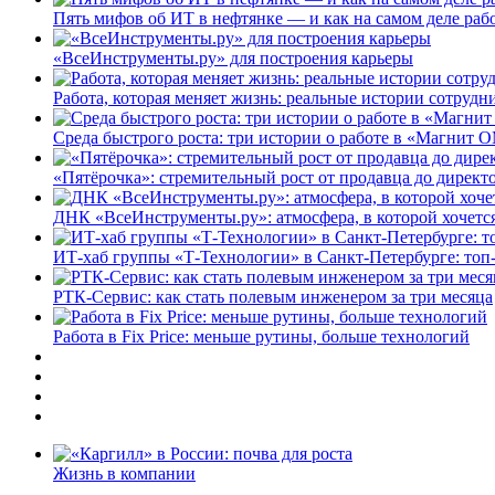
Пять мифов об ИТ в нефтянке — и как на самом деле работ
«ВсеИнструменты.ру» для построения карьеры
Работа, которая меняет жизнь: реальные истории сотруд
Среда быстрого роста: три истории о работе в «Магнит 
«Пятёрочка»: стремительный рост от продавца до директ
ДНК «ВсеИнструменты.ру»: атмосфера, в которой хочется
ИТ-хаб группы «Т-Технологии» в Санкт-Петербурге: топ
РТК-Сервис: как стать полевым инженером за три месяца
Работа в Fix Price: меньше рутины, больше технологий
Жизнь в компании