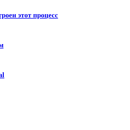
роен этот процесс
ям
al