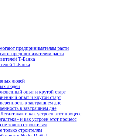
гают предпринимателям расти
ителей Т-Банка
ных людей
зненный опыт и крутой старт
ренность в завтрашнем дне
галтэка» и как устроен этот процесс
е только строителям