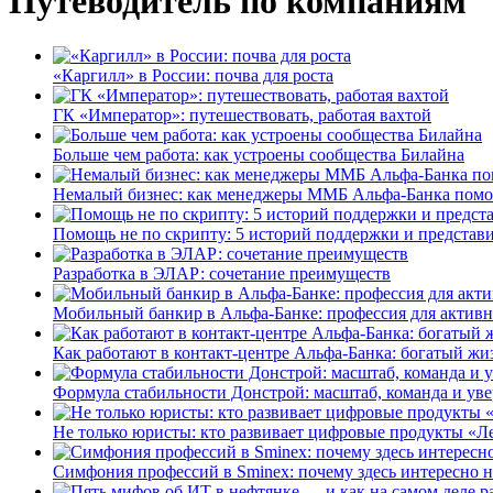
Путеводитель по компаниям
«Каргилл» в России: почва для роста
ГК «Император»: путешествовать, работая вахтой
Больше чем работа: как устроены сообщества Билайна
Немалый бизнес: как менеджеры ММБ Альфа-Банка помо
Помощь не по скрипту: 5 историй поддержки и представ
Разработка в ЭЛАР: сочетание преимуществ
Мобильный банкир в Альфа-Банке: профессия для актив
Как работают в контакт-центре Альфа-Банка: богатый жи
Формула стабильности Донстрой: масштаб, команда и уве
Не только юристы: кто развивает цифровые продукты «Ле
Симфония профессий в Sminex: почему здесь интересно н