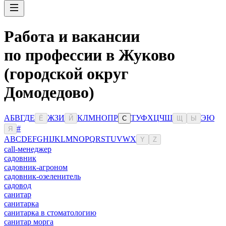
Работа и вакансии
по профессии в Жуково
(городской округ
Домодедово)
А
Б
В
Г
Д
Е
Ж
З
И
К
Л
М
Н
О
П
Р
Т
У
Ф
Х
Ц
Ч
Ш
Э
Ю
Ё
Й
С
Щ
Ы
#
Я
A
B
C
D
E
F
G
H
I
J
K
L
M
N
O
P
Q
R
S
T
U
V
W
X
Y
Z
сall-менеджер
садовник
садовник-агроном
садовник-озеленитель
садовод
санитар
санитарка
санитарка в стоматологию
санитар морга