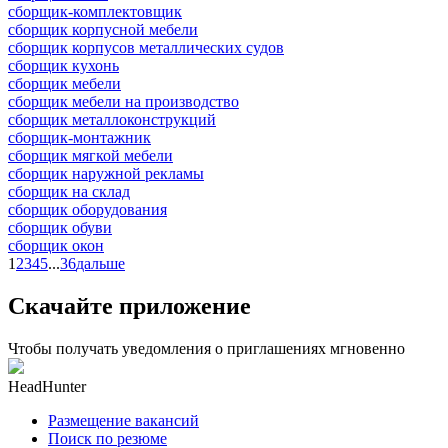
сборщик-комплектовщик
сборщик корпусной мебели
сборщик корпусов металлических судов
сборщик кухонь
сборщик мебели
сборщик мебели на производство
сборщик металлоконструкций
сборщик-монтажник
сборщик мягкой мебели
сборщик наружной рекламы
сборщик на склад
сборщик оборудования
сборщик обуви
сборщик окон
1
2
3
4
5
...
36
дальше
Скачайте приложение
Чтобы получать уведомления о приглашениях мгновенно
HeadHunter
Размещение вакансий
Поиск по резюме