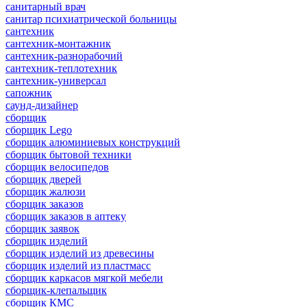
санитарный врач
санитар психиатрической больницы
сантехник
сантехник-монтажник
сантехник-разнорабочий
сантехник-теплотехник
сантехник-универсал
сапожник
саунд-дизайнер
сборщик
сборщик Lego
сборщик алюминиевых конструкций
сборщик бытовой техники
сборщик велосипедов
сборщик дверей
сборщик жалюзи
сборщик заказов
сборщик заказов в аптеку
сборщик заявок
сборщик изделий
сборщик изделий из древесины
сборщик изделий из пластмасс
сборщик каркасов мягкой мебели
сборщик-клепальщик
сборщик КМС